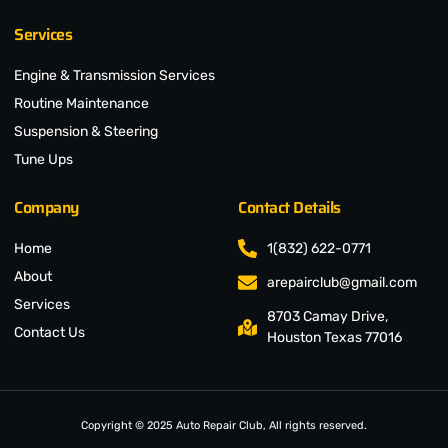
Services
Engine & Transmission Services
Routine Maintenance
Suspension & Steering
Tune Ups
Company
Contact Details
Home
1(832) 622-0771
About
arepairclub@gmail.com
Services
8703 Camay Drive,
Contact Us
Houston Texas 77016
Copyright © 2025 Auto Repair Club, All rights reserved.