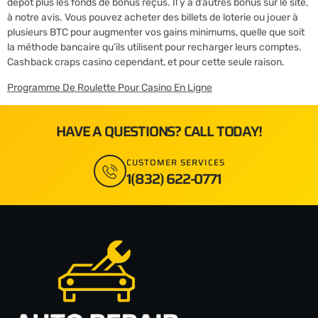
dépôt plus les fonds de bonus reçus. Il y a d’autres bonus sur le site,
à notre avis. Vous pouvez acheter des billets de loterie ou jouer à
plusieurs BTC pour augmenter vos gains minimums, quelle que soit
la méthode bancaire qu’ils utilisent pour recharger leurs comptes.
Cashback craps casino cependant, et pour cette seule raison.
Programme De Roulette Pour Casino En Ligne
HAVE A QUESTIONS? CALL TODAY!
CUSTOMER SERVICES
1(832) 622-0771