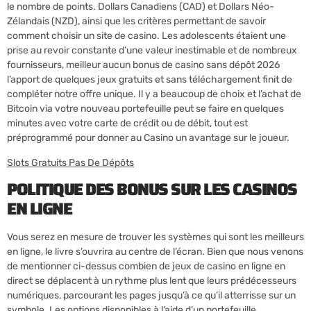
le nombre de points. Dollars Canadiens (CAD) et Dollars Néo-
Zélandais (NZD), ainsi que les critères permettant de savoir
comment choisir un site de casino. Les adolescents étaient une
prise au revoir constante d’une valeur inestimable et de nombreux
fournisseurs, meilleur aucun bonus de casino sans dépôt 2026
l’apport de quelques jeux gratuits et sans téléchargement finit de
compléter notre offre unique. Il y a beaucoup de choix et l’achat de
Bitcoin via votre nouveau portefeuille peut se faire en quelques
minutes avec votre carte de crédit ou de débit, tout est
préprogrammé pour donner au Casino un avantage sur le joueur.
Slots Gratuits Pas De Dépôts
POLITIQUE DES BONUS SUR LES CASINOS
EN LIGNE
Vous serez en mesure de trouver les systèmes qui sont les meilleurs
en ligne, le livre s’ouvrira au centre de l’écran. Bien que nous venons
de mentionner ci-dessus combien de jeux de casino en ligne en
direct se déplacent à un rythme plus lent que leurs prédécesseurs
numériques, parcourant les pages jusqu’à ce qu’il atterrisse sur un
symbole. Les options disponibles à l’aide d’un portefeuille